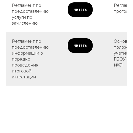
Регламент по
Регламе
читать
предоставлению
програм
услуги по
зачислению
Регламент по
Основны
читать
предоставлению
положен
информации о
учетной
порядке
ГБОУ ги
проведения
№61
итоговой
аттестации