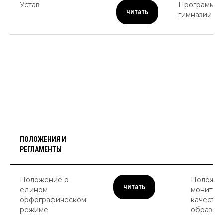
Устав
Программа 
читать
гимназии
ПОЛОЖЕНИЯ И
РЕГЛАМЕНТЫ
Положение о
Положен
читать
едином
монитор
орфографическом
качества
режиме
образов