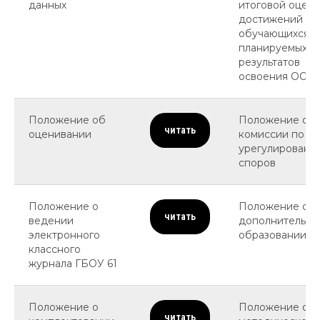
данных
итоговой оцен
достижений
обучающихся
планируемых
результатов
освоения ООП
Положение об
Положение о
читать
оценивании
комиссии по
урегулировани
споров
Положение о
Положение о
читать
ведении
дополнительно
электронного
образовании
классного
журнала ГБОУ 61
Положение о
Положение о
читать