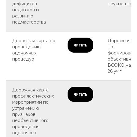
дефицитов
неуспешнос
педагогов и
развитию
педмастерства
Дорожная карта по
Дорожная ка
читать
проведению
по
оценочных
формирован
процедур
объективной
ВСОКО на 20
26 уч.г.
Дорожная карта
читать
профилактических
мероприятий по
устранению
признаков
необъективного
проведения
оценочных