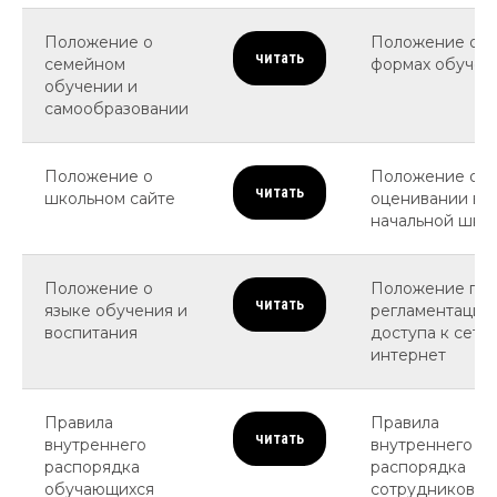
Положение о
Положение о
читать
семейном
формах обучен
обучении и
самообразовании
Положение о
Положение об
читать
школьном сайте
оценивании в
начальной шко
Положение о
Положение по
читать
языке обучения и
регламентации
воспитания
доступа к сети
интернет
Правила
Правила
читать
внутреннего
внутреннего
распорядка
распорядка
обучающихся
сотрудников