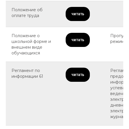
Положение об
читать
оплате труда
Положение о
Пропуск
читать
школьной форме и
режим
внешнем виде
обучающихся
Регламент по
Регламе
читать
информации 61
предост
информа
успеваем
ведении
электро
дневник
электро
журнала