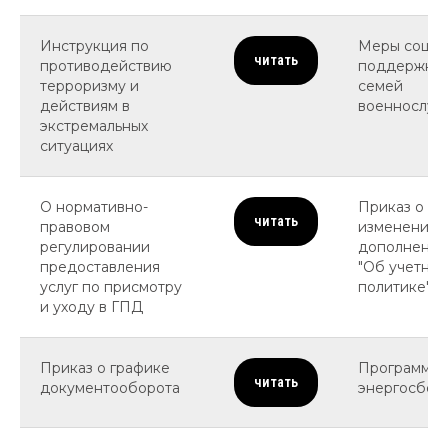
Инструкция по
Меры социа
читать
противодействию
поддержки 
терроризму и
семей
действиям в
военнослуж
экстремальных
ситуациях
О нормативно-
Приказ о в
читать
правовом
изменений 
регулировании
дополнений
предоставления
"Об учетной
услуг по присмотру
политике"
и уходу в ГПД
Приказ о графике
Программа 
читать
документооборота
энергосбе