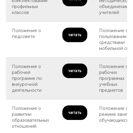
комплектовании
методическом
профильных
объединении
классов
учителей
Положение о
Положение о
читать
педсовете
пользовании
средствами
мобильной свя
Положение о
Положение о
читать
рабочей
рабочих
программе по
программах
внеурочной
учебных
деятельности
предметов
Положение о
Положение о
читать
развитии
режиме заняти
образовательных
обучающихся
отношений